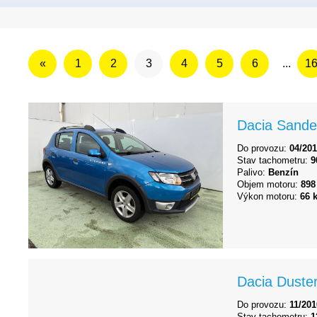
«
1
2
3
4
5
6
...
1
Dacia Sande
Do provozu:
04/20
Stav tachometru:
9
Palivo:
Benzín
Objem motoru:
898
Výkon motoru:
66 
Dacia Duste
Do provozu:
11/201
Stav tachometru:
1