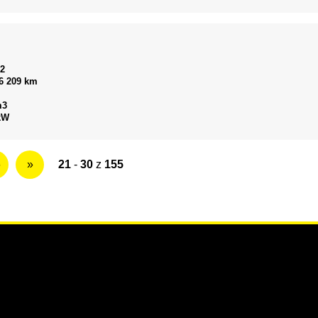
22
6 209 km
m3
kW
6
»
21
-
30
z
155