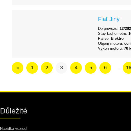
Fiat Jiný
Do provozu:
12/20
Stav tachometru:
1
Palivo:
Elektro
Objem motoru:
cc
Výkon motoru:
70 
«
1
2
3
4
5
6
...
1
Důležité
Nabídka vozidel