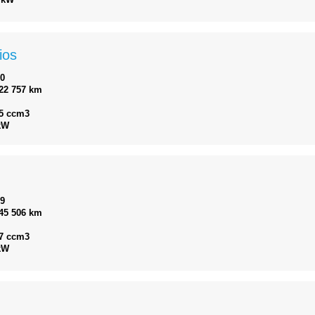
ios
10
22 757 km
5 ccm3
kW
19
45 506 km
7 ccm3
kW