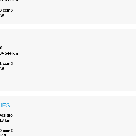
8 ccm3
kW
10
04 544 km
1 ccm3
kW
IES
vozidlo
18 km
0 ccm3
 kW