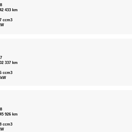
18
42 433 km
7 ccm3
kW
17
02 337 km
6 ccm3
 kW
08
45 926 km
8 ccm3
kW