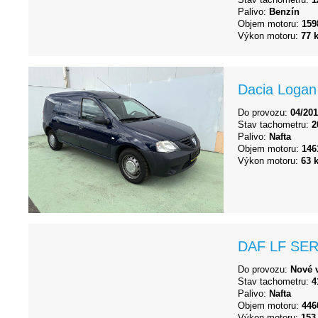
Palivo:
Benzín
Objem motoru:
159
Výkon motoru:
77 
Dacia Logan
Do provozu:
04/20
Stav tachometru:
2
Palivo:
Nafta
Objem motoru:
146
Výkon motoru:
63 
DAF LF SER
Do provozu:
Nové 
Stav tachometru:
4
Palivo:
Nafta
Objem motoru:
446
Výkon motoru:
153