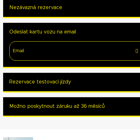
Nezávazná rezervace
Odeslat kartu vozu na email
Rezervace testovací jízdy
Možno poskytnout záruku až 36 měsíců