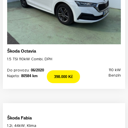
Škoda Octavia
1.5 TSI 110kW Combi, DPH
06/2020
110 kW
Do provozu:
80584 km
Benzín
Najeto:
398.000 Kč
Škoda Fabia
1.2i, 44kW, Klima