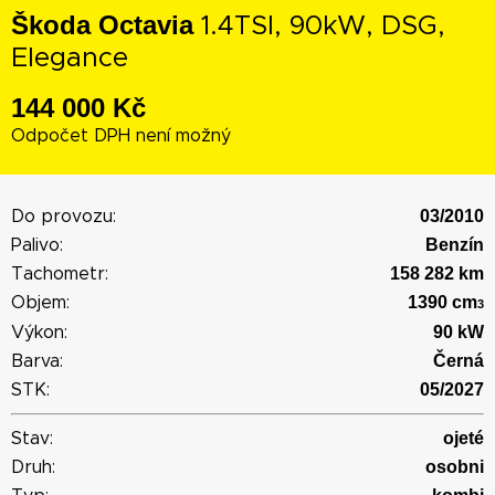
Škoda Octavia
1.4TSI, 90kW, DSG,
Elegance
144 000 Kč
Odpočet DPH není možný
03/2010
Do provozu:
Benzín
Palivo:
158 282 km
Tachometr:
1390 cm
Objem:
3
90 kW
Výkon:
Černá
Barva:
05/2027
STK:
ojeté
Stav:
osobni
Druh: