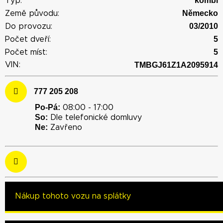
kombi
Typ:
Německo
Země původu:
03/2010
Do provozu:
5
Počet dveří:
5
Počet míst:
VIN:
TMBGJ61Z1A2095914
777 205 208
Po-Pá:
08:00 - 17:00
So:
Dle telefonické domluvy
Ne:
Zavřeno
Nákup tohoto vozu na splátky