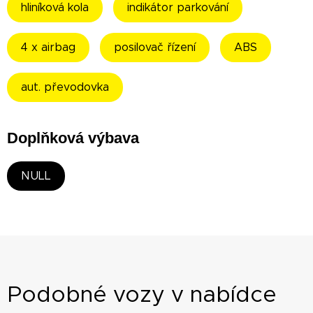
hliníková kola
indikátor parkování
4 x airbag
posilovač řízení
ABS
aut. převodovka
Doplňková výbava
NULL
Podobné vozy v nabídce