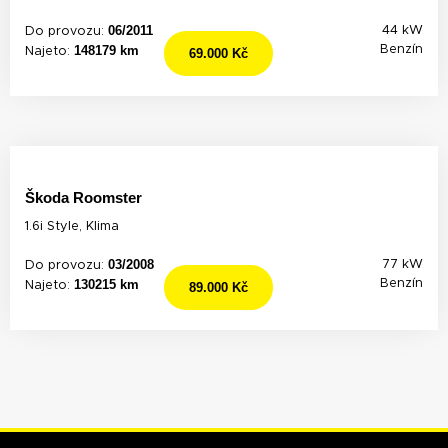
06/2011
44 kW
Do provozu:
148179 km
Benzín
Najeto:
69.000 Kč
Škoda Roomster
1.6i Style, Klima
03/2008
77 kW
Do provozu:
130215 km
Benzín
Najeto:
89.000 Kč