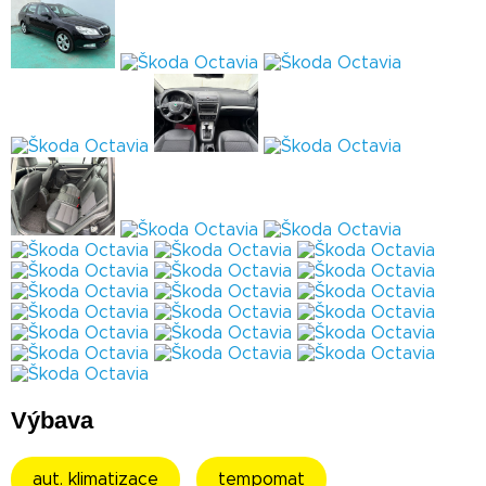
Výbava
aut. klimatizace
tempomat