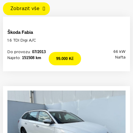
Zobrazit vše
Škoda Fabia
1.6 TDI Digi A/C
07/2013
66 kW
Do provozu:
151508 km
Nafta
Najeto:
99.000 Kč