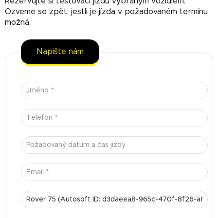
Rezervujte si testovací jízdu vybraným vozidlem.
Ozveme se zpět, jestli je jízda v požadovaném termínu
možná.
Napište nám