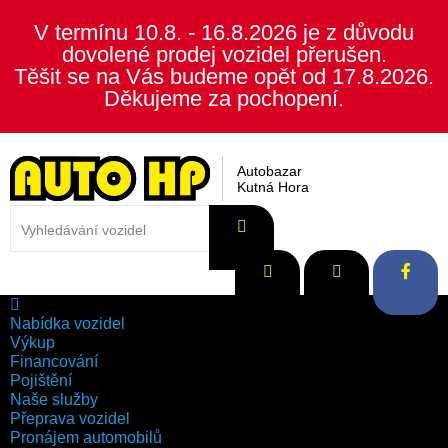
V termínu 10.8. - 16.8.2026 je z důvodu
dovolené prodej vozidel přerušen.
Těšit se na Vás budeme opět od 17.8.2026.
Děkujeme za pochopení.
Autobazar
Kutná Hora
Nabídka vozidel
Výkup
Financování
Pojištění
Naše služby
Přeprava vozidel
Pronájem automobilů