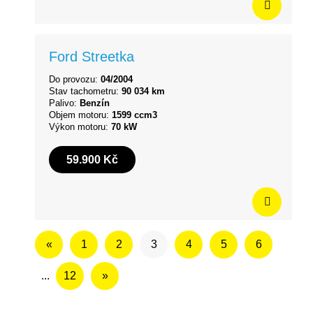
Ford Streetka
Do provozu:
04/2004
Stav tachometru:
90 034 km
Palivo:
Benzín
Objem motoru:
1599 ccm3
Výkon motoru:
70 kW
59.900 Kč
«
1
2
3
4
5
6
...
12
»