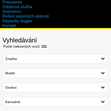
Pneuservis
Odtahová služba
Autoservis
Řešení pojistných událostí
Nástavby Jegger
Kontakt
Vyhledávání
Počet nalezených vozů:
111