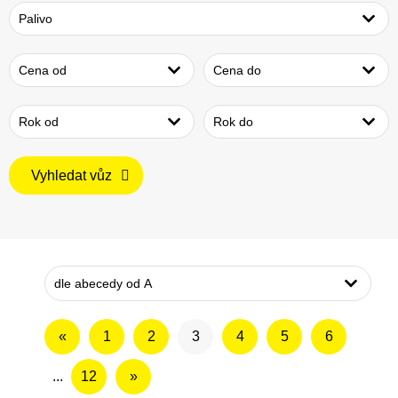
Vyhledat vůz
«
1
2
3
4
5
6
...
12
»