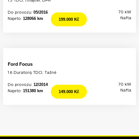
1.5 TDCi, 1.majitel, DPH
05/2016
70 kW
Do provozu:
128066 km
Nafta
Najeto:
199.000 Kč
Ford Focus
1.6 Duratorq TDCI, Tažné
12/2014
70 kW
Do provozu:
151380 km
Nafta
Najeto:
149.000 Kč