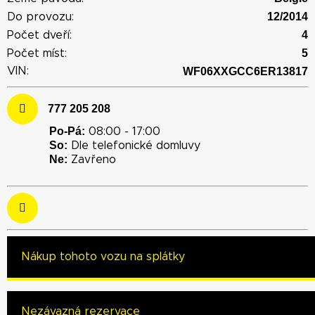
12/2014
Do provozu:
4
Počet dveří:
5
Počet míst:
VIN:
WF06XXGCC6ER13817
777 205 208
Po-Pá:
08:00 - 17:00
So:
Dle telefonické domluvy
Ne:
Zavřeno
Nákup tohoto vozu na splátky
Nezávazná rezervace