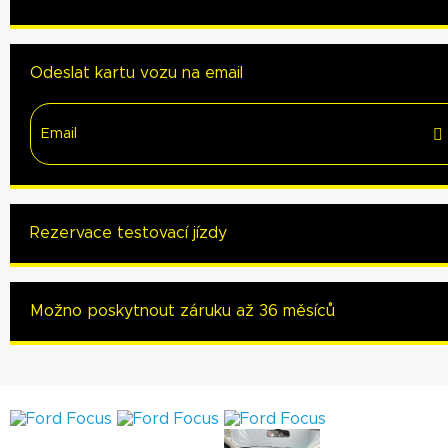
Odeslat kartu vozu na email
Rezervace testovací jízdy
Možno poskytnout záruku až 36 měsíců