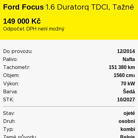
Ford Focus
1.6 Duratorq TDCI, Tažné
149 000 Kč
Odpočet DPH není možný
12/2014
Do provozu:
Nafta
Palivo:
151 380 km
Tachometr:
1560 cm
Objem:
3
70 kW
Výkon:
Šedá
Barva:
10/2027
STK:
ojeté
Stav:
osobni
Druh:
kombi
Typ:
Belgie
Země původu: