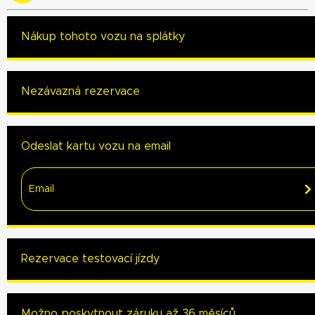
Nákup tohoto vozu na splátky
Nezávazná rezervace
Odeslat kartu vozu na email
Rezervace testovací jízdy
Možno poskytnout záruku až 36 měsíců