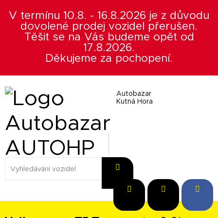
V termínu 10.8. - 16.8.2026 je z důvodu
dovolené prodej vozidel přerušen.
Těšit se na Vás budeme opět od
17.8.2026.
Děkujeme za pochopení.
Autobazar
Kutná Hora