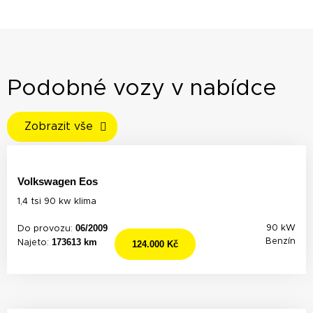
Podobné vozy v nabídce
Zobrazit vše
Volkswagen Eos
1,4 tsi 90 kw klima
06/2009
90 kW
Do provozu:
173613 km
Benzín
Najeto:
124.000 Kč