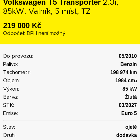
Volkswagen T5 Transporter
2.0i,
85kW, Valník, 5 míst, TZ
219 000 Kč
Odpočet DPH není možný
05/2010
Do provozu:
Benzín
Palivo:
198 974 km
Tachometr:
1984 cm
Objem:
3
85 kW
Výkon:
Žlutá
Barva:
03/2027
STK:
Euro 5
Emise:
ojeté
Stav:
dodavka
Druh: