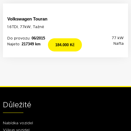
Volkswagen Touran
1.6TDI, 77kW, Tažné
06/2015
77 kW
Do provozu:
217349 km
Nafta
Najeto:
184.000 Kč
Důležité
Nabídka vozidel
Výkup vozidel